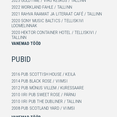
2023 GOLDTIME / VIRU KESKUS / TALLINN
2009 RESTORAN CHICAGO / TALLINN
2022 WORKLAND FAHLE / TALLINN
2009 CAFE MMUAH / TALLINN
2021 RAHVA RAAMAT JA LITERAAT CAFÉ / TALLINN
2008 AMPS BISTROO 3D / PIRITA, TALLINN
2020 SONY MUSIC BALTICS / TELLISKIVI
2008 AMPS BISTROO 3D / MUSTAMÄE, TALLINN
LOOMELINNAK
2008 ASIA RESTORAN 3D / TALLINN
2020 HEKTOR CONTAINER HOTEL / TELLISKIVI /
2007 CLUB VON ÜBERBLINGEN / TALLINN
TALLINN
2007 BISTROO MERCADO 3D / TALLINN
VANEMAD TÖÖD
2019 RAHVA RAAMAT / VANALINNA KAUPLUS /
TALLINN
1996 CLUB DEKOLTEE / TALLINN
2019 WORKLAND MAAKRI / TALLINN
1995 CLUB AFRICA / HAAPSALU
PUBID
2019 RAHVA RAAMAT / RESTO / POOD / KONTOR /
TALLINN
2016 PUB SCOTTISH HOUSE / KEILA
2018 WORKLAND VABADUSE / TALLINN
2014 PUB BLACK ROSE / VIIMSI
2018 CIVITTA KONTOR / TARTU
2012 PUB MÖNUS VILLEM / KURESSAARE
2018 TALLINN MUSIC WEEK KONTOR / TELLISKIVI
LOOMELINNAK
2010 IIRI PUB SWEET ROSE / PÄRNU
2017 RAHVA RAAMAT KAUPLUSTE 3D
2010 IIRI PUB THE DUBLINER / TALLINN
KONTSEPTSIOON / TALLINN
2008 PUB SCOTLAND YARD / VIIMSI
2017 E-KOOL KONTOR / TALLINN
2005 PUB SCOTLAND YARD 3D / KRISTIINE KESKUS,